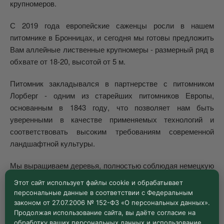
крупномеров.
С 2019 года европейские саженцы росли в нашем
питомнике в Бронницах, и сегодня мы готовы предложить
Вам аллейные лиственные крупномеры - размерный ряд в
обхвате от 18-20, высотой от 5 м.
Питомник закладывался в партнерстве с питомником
Лорберг - одним из старейших питомников Европы,
основанным в 1843 году, что позволяет нам быть
уверенными в качестве применяемых технологий и
соответствовать высоким требованиям современной
ландшафтной культуры.
Мы выращиваем деревья, полностью соблюдая немецкую
технологию - деревья на штамбе, дважды в год
Этот сайт использует файлы cookie и обрабатывает
производится формовка кроны, регулярная перешколка.
персональные данные в соответствии с Федеральным
законом от 27.07.2006 № 152-ФЗ «О персональных данных».
Саженцы, выращенные до размера крупномеров на
Продолжая использование сайта, вы даёте согласие на
отечественных полях - адаптированы к нашим
обработку ваших персональных данных и использование